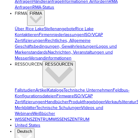
Anfragen
Händleranfrage
Informationen Anfordern
RMA
Anfragen
RMA-Status
FIRMA
FIRMA
Über Rice Lake
Stellenangebote
Rice Lake
Kontaktieren
Firmenniederlassungen
ISO/VCAP
Zertifizierungen
Rechtliches, Allgemeine
Geschäftsbedingungen, Gewährleistungen
Logos und
Markenstandards
Nachrichten, Veranstaltungen und
Messen
Versandinformationen
RESSOURCEN
RESSOURCEN
Fallstudien
Artikel
Kataloge
Technische Unternehmen
Feldbus-
Konfigurationsdateien
Firmware
ISO/VCAP
Zertifizierungen
Handbücher
Produktfragebögen
Verkaufsliteratur
Merkblätter
Technische Schulungen
Videos und
Webinare
Weißbücher
WISSENSZENTRUM
WISSENSZENTRUM
United States
Deutsch