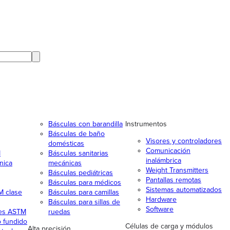
Básculas con barandilla
Instrumentos
Básculas de baño
Visores y controladores
domésticas
Comunicación
M
Básculas sanitarias
inalámbrica
nica
mecánicas
Weight Transmitters
Básculas pediátricas
Pantallas remotas
Básculas para médicos
Sistemas automatizados
M clase
Básculas para camillas
Hardware
Básculas para sillas de
Software
les ASTM
ruedas
o fundido
Células de carga y módulos
Alta precisión