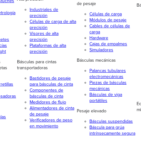
stuches
de pesaje
Bá
Industriales de
trología
Células de carga
precisión
Módulos de pesaje
Células de carga de alta
Cables de células de
precisión
carga
Visores de alta
Hardware
uetes
precisión
Cajas de empalmes
cías
Plataformas de alta
Simuladores
ight
precisión
Básculas mecánicas
s
Básculas para cintas
etas
transportadoras
Palancas tubulares
electromecánicas
Bastidores de pesaje
Piezas de básculas
etillas
para básculas de cinta
mecánicas
Componentes de
Básculas de viga
esadoras
básculas de cinta
portátiles
Medidores de flujo
Eq
Alimentadores de cinta
mi
Pesaje elevado
de pesaje
las
Verificadores de peso
Básculas suspendidas
en movimiento
Báscula para grúa
intrínsecamente segura