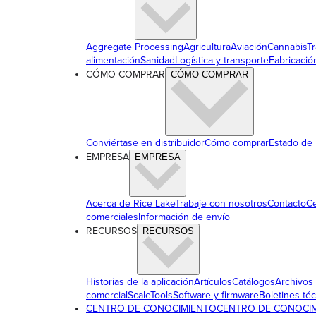
Aggregate Processing
Agricultura
Aviación
Cannabis
T
alimentación
Sanidad
Logística y transporte
Fabricació
CÓMO COMPRAR
CÓMO COMPRAR
Conviértase en distribuidor
Cómo comprar
Estado de
EMPRESA
EMPRESA
Acerca de Rice Lake
Trabaje con nosotros
Contacto
Ce
comerciales
Información de envío
RECURSOS
RECURSOS
Historias de la aplicación
Artículos
Catálogos
Archivos
comercial
ScaleTools
Software y firmware
Boletines té
CENTRO DE CONOCIMIENTO
CENTRO DE CONOCI