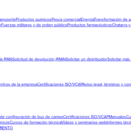
ransporte
Productos químicos
Pesca comercial
Energía
Transformación de a
n
Fuerzas militares y de orden público
Productos farmacéuticos
Chatarra y 
 la RMA
Solicitud de devolución (RMA)
Solicitar un distribuidor
Solicitar más
ntros de la empresa
Certificaciones ISO/VCAP
Aviso legal, términos y con
 de configuración de bus de campo
Certificaciones ISO/VCAP
Manuales
Cu
cnicos
Cursos de formación técnica
Vídeos y seminarios web
Informes téc
MIENTO