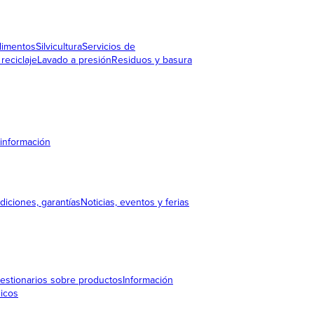
limentos
Silvicultura
Servicios de
reciclaje
Lavado a presión
Residuos y basura
 información
diciones, garantías
Noticias, eventos y ferias
estionarios sobre productos
Información
nicos