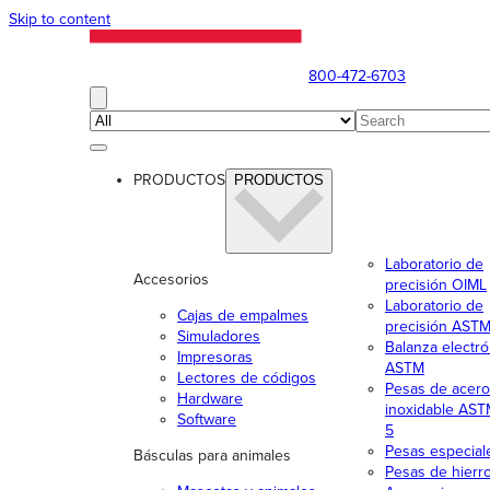
Skip to content
800-472-6703
PRODUCTOS
PRODUCTOS
Laboratorio de
Accesorios
precisión OIML
Laboratorio de
Cajas de empalmes
precisión AST
Simuladores
Balanza electró
Impresoras
ASTM
Lectores de códigos
Pesas de acero
Hardware
inoxidable AST
Software
5
Pesas especia
Básculas para animales
Pesas de hierr