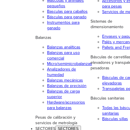
Mascotas y animales
Accesorios y e
pequeños
para pesas
Basculas para caballos
Servicios de me
Básculas para ganado
Sistemas de
Instrumentos para
dimensionamiento
ganado
Envases y paq
Balanzas
Palés y mercan
Balanzas analíticas
Pallets and Fre
Balanzas para uso
Básculas de carretilla
comercial
elevadores y transpal
Micro/semimicrobalanzas
pesadoras
Analizadores de
humedad
Básculas de carr
Balanzas mecánicas
elevadoras
Balanzas de precisión
Transpaletas p
Balanzas de carga
superior
Básculas sanitarias
Hardware/accesorios
para balanzas
Todas las báscu
sanitarias
Pesas de calibración y
Básculas sillas
servicios de metrología
SECTORES
SECTORES