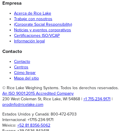
Empresa
Acerca de Rice Lake
Trabaje con nosotros
(Corporate Social Responsibility)
Noticias y eventos corporativos
Certificaciones ISO/VCAP
Información legal
Contacto
Contacto
Centros
Cómo llegar
Mapa del sitio
© Rice Lake Weighing Systems. Todos los derechos reservados.
An ISO 9001:2015 Accredited Company
230 West Coleman St, Rice Lake, WI 54868 |
+1 715-234-9171
|
prodinfo@ricelake.com
Estados Unidos y Canadá: 800-472-6703
Internacional: +1715-234-9171
México:
+52 81 8356-5062
Europa: +39 0536 843418