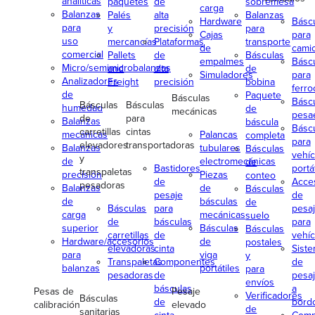
analíticas
paquetes
de
sobremesa
carga
Balanzas
Palés
alta
Balanzas
Hardware
Básc
para
y
precisión
para
Cajas
para
uso
mercancías
Plataformas
transporte
de
cami
comercial
Pallets
de
Básculas
empalmes
Básc
Micro/semimicrobalanzas
and
alta
de
Simuladores
para
Analizadores
Freight
precisión
bobina
ferroc
de
Paquete
Básculas
Básc
Básculas
Básculas
humedad
de
mecánicas
pesa
de
para
Balanzas
báscula
Básc
carretillas
cintas
mecánicas
Palancas
completa
para
elevadores
transportadoras
Balanzas
tubulares
Básculas
vehíc
y
de
electromecánicas
de
Bastidores
portá
transpaletas
precisión
Piezas
conteo
de
Acce
pesadoras
Balanzas
de
Básculas
pesaje
de
de
básculas
de
Básculas
para
pesa
carga
mecánicas
suelo
de
básculas
para
superior
Básculas
Básculas
carretillas
de
vehíc
Hardware/accesorios
de
postales
elevadoras
cinta
Sist
para
viga
y
Transpaletas
Componentes
de
balanzas
portátiles
para
pesadoras
de
pesa
envíos
básculas
a
Pesas de
Pesaje
Verificadores
Básculas
de
bord
calibración
elevado
de
sanitarias