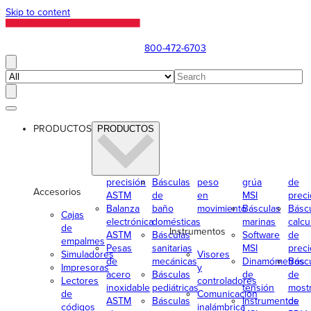
Skip to content
800-472-6703
PRODUCTOS
PRODUCTOS
precisión
Básculas
peso
grúa
de
Accesorios
ASTM
de
en
MSI
preci
Balanza
baño
movimiento
Básculas
Básc
Cajas
electrónica
domésticas
marinas
calcu
de
Instrumentos
ASTM
Básculas
Software
de
empalmes
Pesas
sanitarias
MSI
preci
Simuladores
Visores
de
mecánicas
Dinamómetros
Básc
Impresoras
y
acero
Básculas
de
de
Lectores
controladores
inoxidable
pediátricas
tensión
most
de
Comunicación
ASTM
Básculas
Instrumentos
de
códigos
inalámbrica