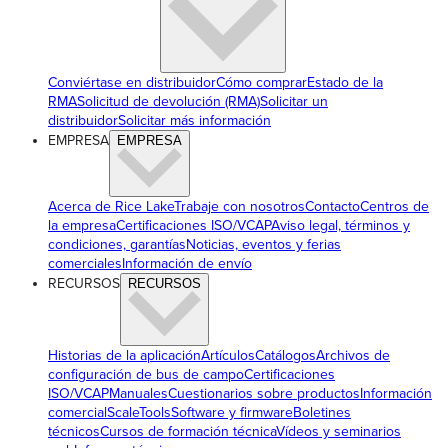
Conviértase en distribuidor
Cómo comprar
Estado de la
RMA
Solicitud de devolución (RMA)
Solicitar un
distribuidor
Solicitar más información
EMPRESA
EMPRESA
Acerca de Rice Lake
Trabaje con nosotros
Contacto
Centros de
la empresa
Certificaciones ISO/VCAP
Aviso legal, términos y
condiciones, garantías
Noticias, eventos y ferias
comerciales
Información de envío
RECURSOS
RECURSOS
Historias de la aplicación
Artículos
Catálogos
Archivos de
configuración de bus de campo
Certificaciones
ISO/VCAP
Manuales
Cuestionarios sobre productos
Información
comercial
ScaleTools
Software y firmware
Boletines
técnicos
Cursos de formación técnica
Vídeos y seminarios