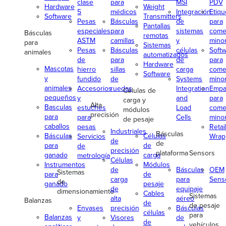
clase
para
MSI
PDV
Hardware
Weight
5
médicos
Integración
Etiqu
Software
Transmitters
Pesas
Básculas
de
para
Pantallas
especiales
para
sistemas
come
Básculas
remotas
ASTM
camillas
y
minor
para
Sistemas
Pesas
Básculas
células
Soft
animales
automatizados
de
para
de
para
Hardware
Mascotas
hierro
sillas
carga
come
Software
y
fundido
de
Systems
minor
animales
Accesorios
ruedas
Integration
Empa
Células de
pequeños
y
and
para
carga y
Alta
Basculas
estuches
Load
come
módulos
precisión
para
para
Cells
minor
de pesaje
caballos
pesas
Retai
Industriales
Básculas
Básculas
Células
Servicios
Wrap
de
de
para
de
de
precisión
plataforma
Sensors
ganado
carga
metrología
Células
Instrumentos
Módulos
de
Básculas
OEM
Sistemas
para
de
carga
para
Sens
de
ganado
pesaje
de
equipaje
dimensionamiento
Cables
Sistemas
alta
aéreo
Balanzas
de
de pesaje
Envases
precisión
Básculas
células
para
Balanzas
y
Visores
de
de
vehículos