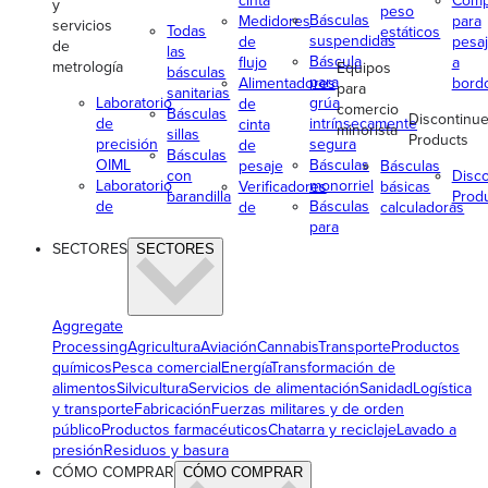
cinta
Comp
y
peso
Básculas
Medidores
para
servicios
Todas
estáticos
suspendidas
de
pesa
de
las
Báscula
flujo
a
metrología
Equipos
básculas
para
Alimentadores
bord
para
sanitarias
Laboratorio
grúa
de
comercio
Básculas
Discontinu
de
intrínsecamente
cinta
minorista
sillas
Products
precisión
segura
de
Básculas
OIML
Básculas
pesaje
Básculas
con
Disc
Laboratorio
monorriel
Verificadores
básicas
barandilla
Prod
de
Básculas
de
calculadoras
para
SECTORES
SECTORES
Aggregate
Processing
Agricultura
Aviación
Cannabis
Transporte
Productos
químicos
Pesca comercial
Energía
Transformación de
alimentos
Silvicultura
Servicios de alimentación
Sanidad
Logística
y transporte
Fabricación
Fuerzas militares y de orden
público
Productos farmacéuticos
Chatarra y reciclaje
Lavado a
presión
Residuos y basura
CÓMO COMPRAR
CÓMO COMPRAR