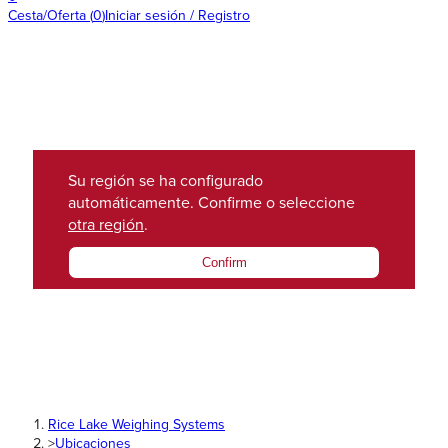
Cesta/Oferta
(
0
)
Iniciar sesión / Registro
Su región se ha configurado
automáticamente. Confirme o seleccione
otra región
.
Confirm
Rice Lake Weighing Systems
>
Ubicaciones