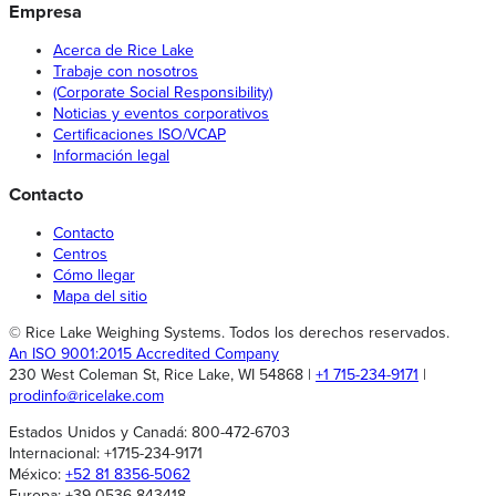
Empresa
Acerca de Rice Lake
Trabaje con nosotros
(Corporate Social Responsibility)
Noticias y eventos corporativos
Certificaciones ISO/VCAP
Información legal
Contacto
Contacto
Centros
Cómo llegar
Mapa del sitio
© Rice Lake Weighing Systems. Todos los derechos reservados.
An ISO 9001:2015 Accredited Company
230 West Coleman St, Rice Lake, WI 54868 |
+1 715-234-9171
|
prodinfo@ricelake.com
Estados Unidos y Canadá: 800-472-6703
Internacional: +1715-234-9171
México:
+52 81 8356-5062
Europa: +39 0536 843418