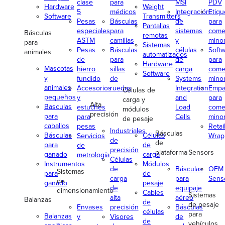
clase
para
MSI
PDV
Hardware
Weight
5
médicos
Integración
Etiqu
Software
Transmitters
Pesas
Básculas
de
para
Pantallas
especiales
para
sistemas
come
Básculas
remotas
ASTM
camillas
y
minor
para
Sistemas
Pesas
Básculas
células
Soft
animales
automatizados
de
para
de
para
Hardware
Mascotas
hierro
sillas
carga
come
Software
y
fundido
de
Systems
minor
animales
Accesorios
ruedas
Integration
Empa
Células de
pequeños
y
and
para
carga y
Alta
Basculas
estuches
Load
come
módulos
precisión
para
para
Cells
minor
de pesaje
caballos
pesas
Retai
Industriales
Básculas
Básculas
Células
Servicios
Wrap
de
de
para
de
de
precisión
plataforma
Sensors
ganado
carga
metrología
Células
Instrumentos
Módulos
de
Básculas
OEM
Sistemas
para
de
carga
para
Sens
de
ganado
pesaje
de
equipaje
dimensionamiento
Cables
Sistemas
alta
aéreo
Balanzas
de
de pesaje
Envases
precisión
Básculas
células
para
Balanzas
y
Visores
de
de
vehículos