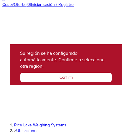
Cesta/Oferta
(
0
)
Iniciar sesión / Registro
Su región se ha configurado
automáticamente. Confirme o seleccione
otra región
.
Confirm
Rice Lake Weighing Systems
>
Ubicaciones