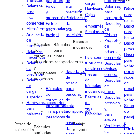
analíticas
paquetes
de
sobremesa
carga
Balanzas
Palés
alta
Balanzas
Hardware
Básc
para
y
precisión
para
Cajas
para
uso
mercancías
Plataformas
transporte
de
cami
comercial
Pallets
de
Básculas
empalmes
Básc
Micro/semimicrobalanzas
and
alta
de
Simuladores
para
Analizadores
Freight
precisión
bobina
ferroc
de
Paquete
Básculas
Básc
Básculas
Básculas
humedad
de
mecánicas
pesa
de
para
Balanzas
báscula
Básc
carretillas
cintas
mecánicas
Palancas
completa
para
elevadores
transportadoras
Balanzas
tubulares
Básculas
vehíc
y
de
electromecánicas
de
Bastidores
portá
transpaletas
precisión
Piezas
conteo
de
Acce
pesadoras
Balanzas
de
Básculas
pesaje
de
de
básculas
de
Básculas
para
pesa
carga
mecánicas
suelo
de
básculas
para
superior
Básculas
Básculas
carretillas
de
vehíc
Hardware/accesorios
de
postales
elevadoras
cinta
Sist
para
viga
y
Transpaletas
Componentes
de
balanzas
portátiles
para
pesadoras
de
pesa
envíos
básculas
a
Pesas de
Pesaje
Verificadores
Básculas
de
bord
calibración
elevado
de
sanitarias