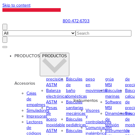
Skip to content
800-472-6703
PRODUCTOS
PRODUCTOS
precisión
Básculas
peso
grúa
de
Accesorios
ASTM
de
en
MSI
preci
Balanza
baño
movimiento
Básculas
Básc
Cajas
electrónica
domésticas
marinas
calcu
de
Instrumentos
ASTM
Básculas
Software
de
empalmes
Pesas
sanitarias
MSI
preci
Simuladores
Visores
de
mecánicas
Dinamómetros
Básc
Impresoras
y
acero
Básculas
de
de
Lectores
controladores
inoxidable
pediátricas
tensión
most
de
Comunicación
ASTM
Básculas
Instrumentos
de
códigos
inalámbrica