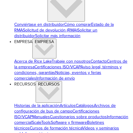
Conviértase en distribuidor
Cómo comprar
Estado de la
RMA
Solicitud de devolución (RMA)
Solicitar un
distribuidor
Solicitar más información
EMPRESA
EMPRESA
Acerca de Rice Lake
Trabaje con nosotros
Contacto
Centros de
la empresa
Certificaciones ISO/VCAP
Aviso legal, términos y
condiciones, garantías
Noticias, eventos y ferias
comerciales
Información de envío
RECURSOS
RECURSOS
Historias de la aplicación
Artículos
Catálogos
Archivos de
configuración de bus de campo
Certificaciones
ISO/VCAP
Manuales
Cuestionarios sobre productos
Información
comercial
ScaleTools
Software y firmware
Boletines
técnicos
Cursos de formación técnica
Vídeos y seminarios