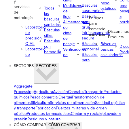
cinta
Comp
y
peso
Básculas
Medidores
para
servicios
Todas
estáticos
suspendidas
de
pesa
de
las
Báscula
flujo
a
metrología
Equipos
básculas
para
Alimentadores
bord
para
sanitarias
Laboratorio
grúa
de
comercio
Básculas
Discontinu
de
intrínsecamente
cinta
minorista
sillas
Products
precisión
segura
de
Básculas
OIML
Básculas
pesaje
Básculas
con
Disc
Laboratorio
monorriel
Verificadores
básicas
barandilla
Prod
de
Básculas
de
calculadoras
para
SECTORES
SECTORES
Aggregate
Processing
Agricultura
Aviación
Cannabis
Transporte
Productos
químicos
Pesca comercial
Energía
Transformación de
alimentos
Silvicultura
Servicios de alimentación
Sanidad
Logística
y transporte
Fabricación
Fuerzas militares y de orden
público
Productos farmacéuticos
Chatarra y reciclaje
Lavado a
presión
Residuos y basura
CÓMO COMPRAR
CÓMO COMPRAR