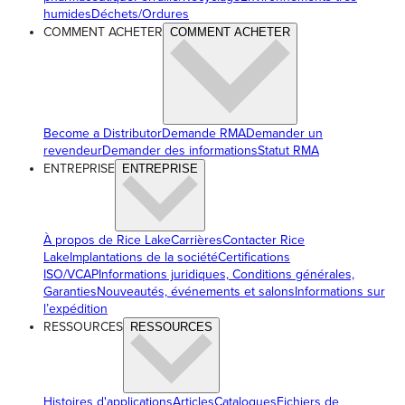
humides
Déchets/Ordures
COMMENT ACHETER
COMMENT ACHETER
Become a Distributor
Demande RMA
Demander un
revendeur
Demander des informations
Statut RMA
ENTREPRISE
ENTREPRISE
À propos de Rice Lake
Carrières
Contacter Rice
Lake
Implantations de la société
Certifications
ISO/VCAP
Informations juridiques, Conditions générales,
Garanties
Nouveautés, événements et salons
Informations sur
l’expédition
RESSOURCES
RESSOURCES
Histoires d'applications
Articles
Catalogues
Fichiers de