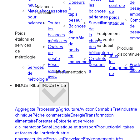
Doseurs
de
haut
les
contrôle
Balances
à
pesa
Matériel/accessoires
balances
de
médicales
tapis
emba
pour
aériennes
poids
peseur
Comp
balances
Toutes
Surveillance
statique
Balances
de
les
de
de
pesa
Poids
Équipement
balances
la
contrôle
emba
étalons et
de vente
médicales
charge
de
services
au détail
Chaises
des
Produits
poids
de
de
hélicoptères
discontinué
en
Tous
métrologie
pesée
Crochets
mouvement
les
Pèse-
peseurs
Produ
Services
équipements
personne
à
disco
Instrumentation
de
de
avec
métrologie
INDUSTRIES
INDUSTRIES
Aggregate Processing
Agriculture
Aviation
Cannabis
Fret
Industrie
chimique
Pêche commerciale
Énergie
Transformation
alimentaire
Foresterie
Épicerie et services
d'alimentation
Santé
Logistique et transport
Production
Militaires
et forces de l'ordre
Industrie
pharmaceutique
Ferraille/Recyclage
Environnements très