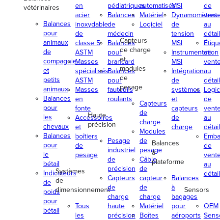
en
pédiatriques
automatisés
MSI
de
vétérinaires
acier
Balances
Matériel
Dynamomètres
vent
Balances
inoxydable
de
Logiciel
de
au
pour
de
médecin
tension
détail
Capteurs
animaux
classe 5
Balances
MSI
Étiq
de charge
de
ASTM
pour
Instrumentation
de
et
compagnie
Masses
brancard
MSI
vent
modules
et
spécialisés
Balances
Intégration
au
de
petits
ASTM
pour
de
détail
pesage
animaux
Masses
fauteuils
systèmes
Logic
Balances
en
roulants
et
de
Capteurs
pour
fonte
capteurs
vent
de
Haute
les
Accessoires
de
au
charge
précision
chevaux
et
charge
détail
Modules
Balances
boîtiers
Emba
Pesage
de
Balances
pour
de
de
industriel
pesage
à
le
pesage
vent
de
Câble
plateforme
bétail
au
précision
de
Systèmes
Indicateurs
détail
Capteurs
capteur
Balances
de
de
de
de
à
dimensionnement
Sensors
poids
charge
charge
bagages
pour
Tous
haute
Matériel
pour
OEM
bétail
les
précision
Boîtes
aéroports
Sens