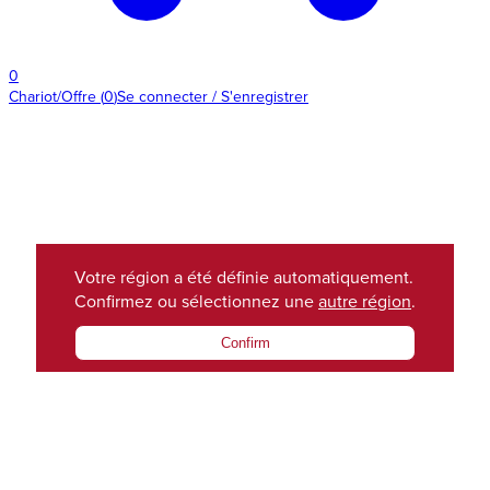
0
Chariot/Offre
(
0
)
Se connecter / S'enregistrer
Votre région a été définie automatiquement.
Confirmez ou sélectionnez une
autre région
.
Confirm