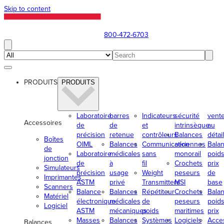
Skip to content
800-472-6703
PRODUITS
PRODUITS
Laboratoire
barres
Indicateurs
sécurité
vent
Accessoires
de
de
et
intrinsèque
au
précision
retenue
contrôleurs
Balances
détail
Boîtes
OIML
Balances
Communication
aériennes
Bala
de
Laboratoire
médicales
sans
monorail
poids
jonction
de
à
fil
Crochets
prix
Simulateurs
précision
usage
Weight
peseurs
de
Imprimantes
ASTM
privé
Transmitters
MSI
base
Scanners
Balance
Balances
Répétiteur
Crochets
Bala
Matériel
électronique
médicales
de
peseurs
poids
Logiciel
ASTM
mécaniques
poids
maritimes
prix
Masses
Balances
Systèmes
Logiciels
Acce
Balances