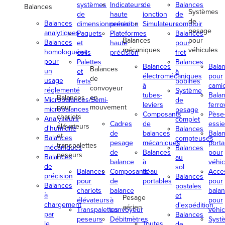
systèmes
Indicateurs
de
Balances
Balances
Systèmes
de
haute
jonction
de
de
Balances
dimensionnement
précision
Simulateurs
comptoir
pesage
analytiques
Paquets
Plateformes
Balances
Balances
pour
Balances
et
haute
pour
mécaniques
véhicules
homologuées
colis
précision
fret
pour
Palettes
Balances
Balances
Bala
Balances
un
et
à
électromécaniques
pour
de
usage
frets
bobines
à
cami
convoyeur
réglementé
Système
tubes-
Bala
Balances
en
Microbalances/Semi-
de
leviers
ferro
pour
mouvement
microbalances
pesage
Composants
Pèse
chariots
Analyseurs
complet
Cadres
de
essi
élévateurs
d'humidité
Balances
de
balances
Bala
et
Balances
compteuses
pesage
mécaniques
porta
transpalettes
mécaniques
Balances
de
Balances
pour
peseurs
Balances
au
balance
à
véhic
de
sol
Balances
Composants
fléau
Acce
précision
Balances
pour
de
portables
pour
Balances
postales
chariots
balance
bala
à
et
Pesage
élévateurs
à
pour
chargement
d'expédition
aérien
Transpalettes
convoyeur
véhic
par
Balances
peseurs
Débitmètres
Syst
le
Toutes
de