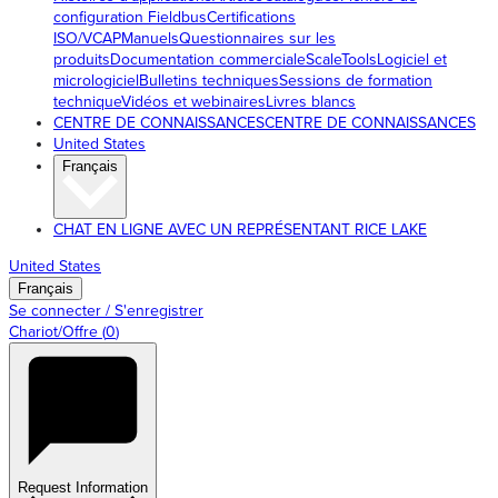
configuration Fieldbus
Certifications
ISO/VCAP
Manuels
Questionnaires sur les
produits
Documentation commerciale
ScaleTools
Logiciel et
micrologiciel
Bulletins techniques
Sessions de formation
technique
Vidéos et webinaires
Livres blancs
CENTRE DE CONNAISSANCES
CENTRE DE CONNAISSANCES
United States
Français
CHAT EN LIGNE AVEC UN REPRÉSENTANT RICE LAKE
United States
Français
Se connecter / S'enregistrer
Chariot/Offre
(
0
)
Request Information