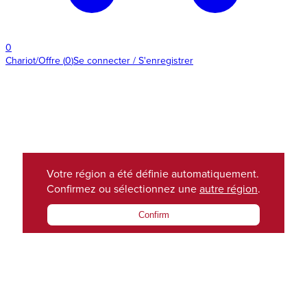
0
Chariot/Offre
(
0
)
Se connecter / S'enregistrer
Votre région a été définie automatiquement.
Confirmez ou sélectionnez une
autre région
.
Confirm