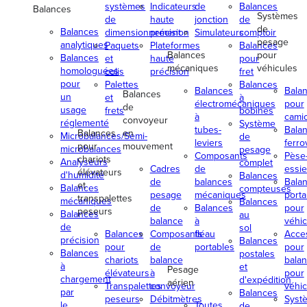
systèmes
Indicateurs
de
Balances
Balances
Systèmes
de
haute
jonction
de
de
Balances
dimensionnement
précision
Simulateurs
comptoir
pesage
analytiques
Paquets
Plateformes
Balances
Balances
pour
Balances
et
haute
pour
mécaniques
véhicules
homologuées
colis
précision
fret
pour
Palettes
Balances
Balances
Bala
Balances
un
et
à
électromécaniques
pour
de
usage
frets
bobines
à
cami
convoyeur
réglementé
Système
tubes-
Bala
Balances
en
Microbalances/Semi-
de
leviers
ferro
pour
mouvement
microbalances
pesage
Composants
Pèse
chariots
Analyseurs
complet
Cadres
de
essi
élévateurs
d'humidité
Balances
de
balances
Bala
et
Balances
compteuses
pesage
mécaniques
porta
transpalettes
mécaniques
Balances
de
Balances
pour
peseurs
Balances
au
balance
à
véhic
de
sol
Balances
Composants
fléau
Acce
précision
Balances
pour
de
portables
pour
Balances
postales
chariots
balance
bala
à
et
Pesage
élévateurs
à
pour
chargement
d'expédition
aérien
Transpalettes
convoyeur
véhic
par
Balances
peseurs
Débitmètres
Syst
le
Toutes
de