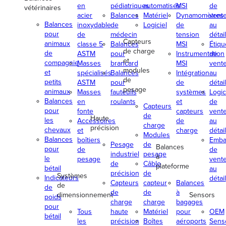
en
pédiatriques
automatisés
MSI
de
vétérinaires
acier
Balances
Matériel
Dynamomètres
vent
Balances
inoxydable
de
Logiciel
de
au
pour
de
médecin
tension
détail
Capteurs
animaux
classe 5
Balances
MSI
Étiq
de charge
de
ASTM
pour
Instrumentation
de
et
compagnie
Masses
brancard
MSI
vent
modules
et
spécialisés
Balances
Intégration
au
de
petits
ASTM
pour
de
détail
pesage
animaux
Masses
fauteuils
systèmes
Logic
Balances
en
roulants
et
de
Capteurs
pour
fonte
capteurs
vent
de
Haute
les
Accessoires
de
au
charge
précision
chevaux
et
charge
détail
Modules
Balances
boîtiers
Emba
Pesage
de
Balances
pour
de
de
industriel
pesage
à
le
pesage
vent
de
Câble
plateforme
bétail
au
précision
de
Systèmes
Indicateurs
détail
Capteurs
capteur
Balances
de
de
de
de
à
dimensionnement
Sensors
poids
charge
charge
bagages
pour
Tous
haute
Matériel
pour
OEM
bétail
les
précision
Boîtes
aéroports
Sens