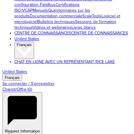
configuration Fieldbus
Certifications
ISO/VCAP
Manuels
Questionnaires sur les
produits
Documentation commerciale
ScaleTools
Logiciel et
micrologiciel
Bulletins techniques
Sessions de formation
technique
Vidéos et webinaires
Livres blancs
CENTRE DE CONNAISSANCES
CENTRE DE CONNAISSANCES
United States
Français
CHAT EN LIGNE AVEC UN REPRÉSENTANT RICE LAKE
United States
Français
Se connecter / S'enregistrer
Chariot/Offre
(
0
)
Request Information