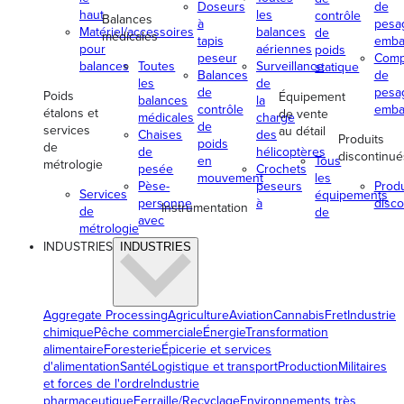
Doseurs
de
haut
les
contrôle
Balances
à
pesa
Matériel/accessoires
balances
de
médicales
tapis
emba
pour
aériennes
poids
peseur
Comp
balances
Toutes
Surveillance
statique
Balances
de
les
de
de
pesa
Poids
Équipement
balances
la
contrôle
emba
étalons et
de vente
médicales
charge
de
services
au détail
Chaises
des
Produits
poids
de
de
hélicoptères
discontinué
en
Tous
métrologie
pesée
Crochets
mouvement
les
Pèse-
peseurs
Produ
Services
équipements
personne
à
disco
Instrumentation
de
de
avec
métrologie
INDUSTRIES
INDUSTRIES
Aggregate Processing
Agriculture
Aviation
Cannabis
Fret
Industrie
chimique
Pêche commerciale
Énergie
Transformation
alimentaire
Foresterie
Épicerie et services
d'alimentation
Santé
Logistique et transport
Production
Militaires
et forces de l'ordre
Industrie
pharmaceutique
Ferraille/Recyclage
Environnements très