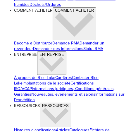
humides
Déchets/Ordures
COMMENT ACHETER
COMMENT ACHETER
Become a Distributor
Demande RMA
Demander un
revendeur
Demander des informations
Statut RMA
ENTREPRISE
ENTREPRISE
À propos de Rice Lake
Carrières
Contacter Rice
Lake
Implantations de la société
Certifications
ISO/VCAP
Informations juridiques, Conditions générales,
Garanties
Nouveautés, événements et salons
Informations sur
l’expédition
RESSOURCES
RESSOURCES
Histoires d'applications
Articles
Catalogues
Fichiers de