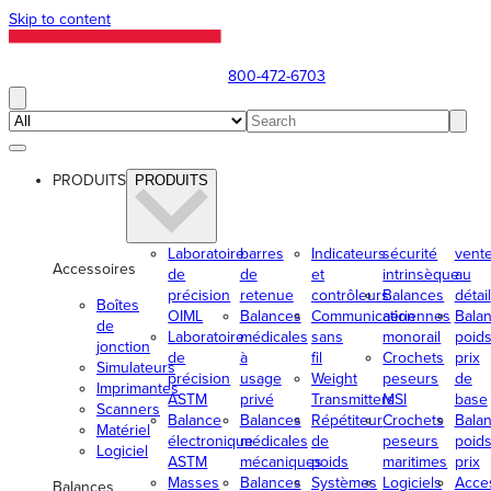
Skip to content
800-472-6703
PRODUITS
PRODUITS
Laboratoire
barres
Indicateurs
sécurité
vent
Accessoires
de
de
et
intrinsèque
au
précision
retenue
contrôleurs
Balances
détail
Boîtes
OIML
Balances
Communication
aériennes
Bala
de
Laboratoire
médicales
sans
monorail
poids
jonction
de
à
fil
Crochets
prix
Simulateurs
précision
usage
Weight
peseurs
de
Imprimantes
ASTM
privé
Transmitters
MSI
base
Scanners
Balance
Balances
Répétiteur
Crochets
Bala
Matériel
électronique
médicales
de
peseurs
poids
Logiciel
ASTM
mécaniques
poids
maritimes
prix
Masses
Balances
Systèmes
Logiciels
Acce
Balances