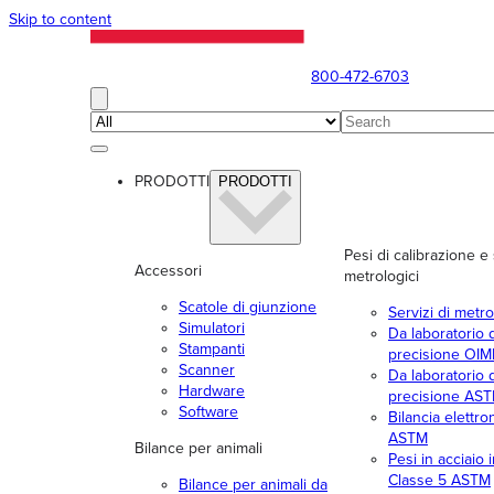
Skip to content
800-472-6703
PRODOTTI
PRODOTTI
Pesi di calibrazione e 
Accessori
metrologici
Scatole di giunzione
Servizi di metro
Simulatori
Da laboratorio d
Stampanti
precisione OIM
Scanner
Da laboratorio d
Hardware
precisione AS
Software
Bilancia elettro
ASTM
Bilance per animali
Pesi in acciaio 
Classe 5 ASTM
Bilance per animali da