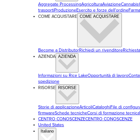
Aggregate Processing
Agricoltura
Aviazione
Cannabis
trasporti
Produzione
Esercito e forze dell'ordine
Farma
COME ACQUISTARE
COME ACQUISTARE
Become a Distributor
Richiedi un rivenditore
Richiest
AZIENDA
AZIENDA
Informazioni su Rice Lake
Opportunità di lavoro
Conta
spedizione
RISORSE
RISORSE
Storie di applicazione
Articoli
Cataloghi
File di configu
firmware
Schede tecniche
Corsi di formazione tecnica
CENTRO CONOSCENZE
CENTRO CONOSCENZE
United States
Italiano