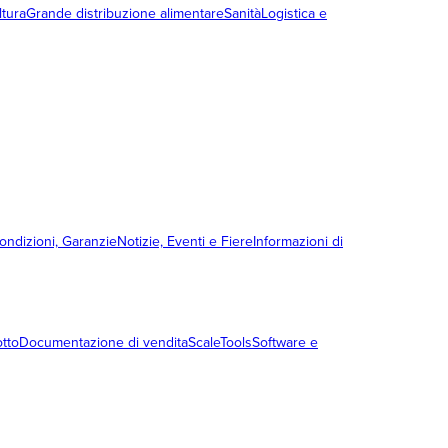
ltura
Grande distribuzione alimentare
Sanità
Logistica e
condizioni, Garanzie
Notizie, Eventi e Fiere
Informazioni di
otto
Documentazione di vendita
ScaleTools
Software e