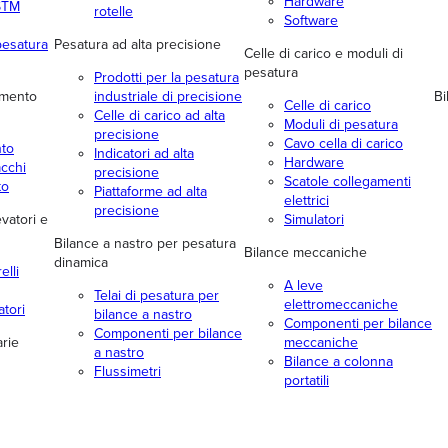
Hardware
ASTM
rotelle
Software
pesatura
Pesatura ad alta precisione
Celle di carico e moduli di
pesatura
Prodotti per la pesatura
amento
industriale di precisione
Bi
Celle di carico
Celle di carico ad alta
Moduli di pesatura
precisione
Cavo cella di carico
to
Indicatori ad alta
Hardware
acchi
precisione
Scatole collegamenti
to
Piattaforme ad alta
elettrici
precisione
evatori e
Simulatori
Bilance a nastro per pesatura
Bilance meccaniche
dinamica
elli
A leve
Telai di pesatura per
elettromeccaniche
atori
bilance a nastro
Componenti per bilance
Componenti per bilance
arie
meccaniche
a nastro
Bilance a colonna
Flussimetri
portatili