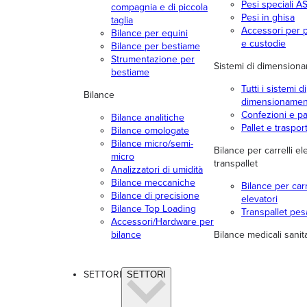
Pesi speciali 
compagnia e di piccola
Pesi in ghisa
taglia
Accessori per 
Bilance per equini
e custodie
Bilance per bestiame
Strumentazione per
Sistemi di dimension
bestiame
Tutti i sistemi di
Bilance
dimensionamen
Confezioni e p
Bilance analitiche
Pallet e traspor
Bilance omologate
Bilance micro/semi-
Bilance per carrelli el
micro
transpallet
Analizzatori di umidità
Bilance meccaniche
Bilance per carr
Bilance di precisione
elevatori
Bilance Top Loading
Transpallet pes
Accessori/Hardware per
bilance
Bilance medicali sanit
SETTORI
SETTORI