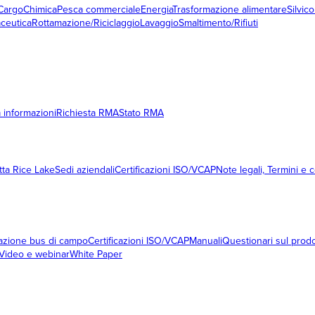
Cargo
Chimica
Pesca commerciale
Energia
Trasformazione alimentare
Silvico
ceutica
Rottamazione/Riciclaggio
Lavaggio
Smaltimento/Rifiuti
a informazioni
Richiesta RMA
Stato RMA
tta Rice Lake
Sedi aziendali
Certificazioni ISO/VCAP
Note legali, Termini e 
razione bus di campo
Certificazioni ISO/VCAP
Manuali
Questionari sul prod
Video e webinar
White Paper