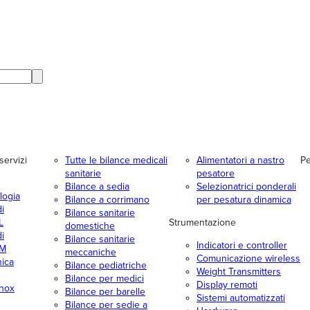
servizi
Tutte le bilance medicali
Alimentatori a nastro
Pe
sanitarie
pesatore
Bilance a sedia
Selezionatrici ponderali
logia
Bilance a corrimano
per pesatura dinamica
i
Bilance sanitarie
L
Strumentazione
domestiche
i
Bilance sanitarie
Indicatori e controller
TM
meccaniche
Comunicazione wireless
nica
Bilance pediatriche
Weight Transmitters
Bilance per medici
Display remoti
inox
Bilance per barelle
Sistemi automatizzati
Bilance per sedie a