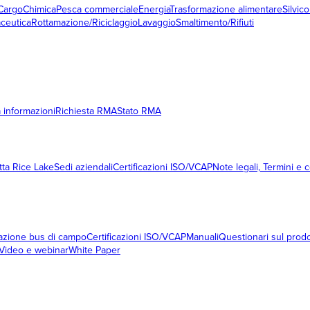
Cargo
Chimica
Pesca commerciale
Energia
Trasformazione alimentare
Silvico
ceutica
Rottamazione/Riciclaggio
Lavaggio
Smaltimento/Rifiuti
a informazioni
Richiesta RMA
Stato RMA
tta Rice Lake
Sedi aziendali
Certificazioni ISO/VCAP
Note legali, Termini e 
razione bus di campo
Certificazioni ISO/VCAP
Manuali
Questionari sul prod
Video e webinar
White Paper