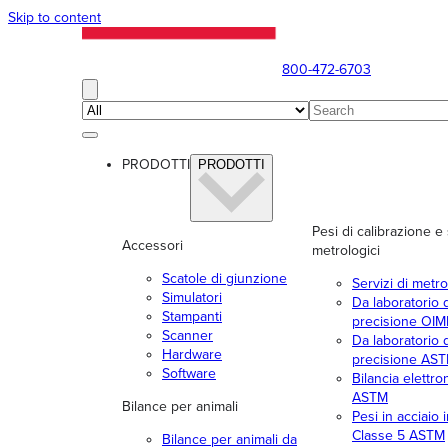
Skip to content
800-472-6703
PRODOTTI
PRODOTTI
Pesi di calibrazione e 
Accessori
metrologici
Scatole di giunzione
Servizi di metro
Simulatori
Da laboratorio d
Stampanti
precisione OIM
Scanner
Da laboratorio d
Hardware
precisione AS
Software
Bilancia elettro
ASTM
Bilance per animali
Pesi in acciaio 
Classe 5 ASTM
Bilance per animali da