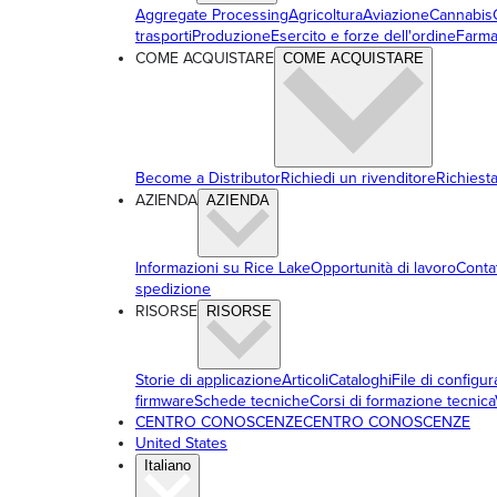
Aggregate Processing
Agricoltura
Aviazione
Cannabis
trasporti
Produzione
Esercito e forze dell'ordine
Farma
COME ACQUISTARE
COME ACQUISTARE
Become a Distributor
Richiedi un rivenditore
Richiest
AZIENDA
AZIENDA
Informazioni su Rice Lake
Opportunità di lavoro
Conta
spedizione
RISORSE
RISORSE
Storie di applicazione
Articoli
Cataloghi
File di configu
firmware
Schede tecniche
Corsi di formazione tecnica
CENTRO CONOSCENZE
CENTRO CONOSCENZE
United States
Italiano