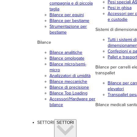
Pesi speciali 
compagnia e di piccola
Pesi in ghisa
taglia
Accessori per 
Bilance per equini
e custodie
Bilance per bestiame
Strumentazione per
Sistemi di dimension
bestiame
Tutti i sistemi di
Bilance
dimensionamen
Confezioni e p
Bilance analitiche
Pallet e traspor
Bilance omologate
Bilance micro/semi-
Bilance per carrelli el
micro
transpallet
Analizzatori di umidità
Bilance meccaniche
Bilance per carr
Bilance di precisione
elevatori
Bilance Top Loading
Transpallet pes
Accessori/Hardware per
bilance
Bilance medicali sanit
SETTORI
SETTORI