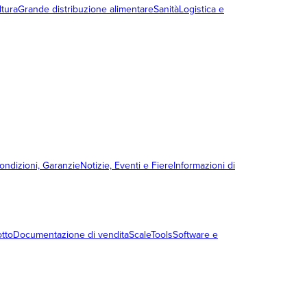
ltura
Grande distribuzione alimentare
Sanità
Logistica e
condizioni, Garanzie
Notizie, Eventi e Fiere
Informazioni di
otto
Documentazione di vendita
ScaleTools
Software e