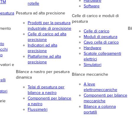
Hardware
ASTM
rotelle
Software
pesatura
Pesatura ad alta precisione
Celle di carico e moduli di
pesatura
Prodotti per la pesatura
amento
industriale di precisione
Bi
Celle di carico
Celle di carico ad alta
Moduli di pesatura
precisione
Cavo cella di carico
to
Indicatori ad alta
Hardware
acchi
precisione
Scatole collegamenti
to
Piattaforme ad alta
elettrici
precisione
evatori e
Simulatori
Bilance a nastro per pesatura
Bilance meccaniche
dinamica
elli
A leve
Telai di pesatura per
elettromeccaniche
atori
bilance a nastro
Componenti per bilance
Componenti per bilance
arie
meccaniche
a nastro
Bilance a colonna
Flussimetri
portatili