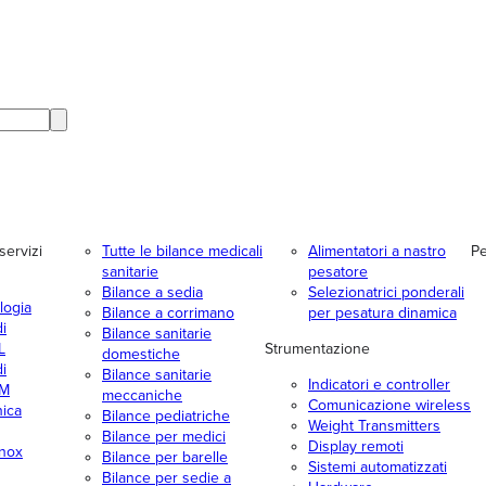
servizi
Tutte le bilance medicali
Alimentatori a nastro
Pe
sanitarie
pesatore
Bilance a sedia
Selezionatrici ponderali
logia
Bilance a corrimano
per pesatura dinamica
i
Bilance sanitarie
L
Strumentazione
domestiche
i
Bilance sanitarie
Indicatori e controller
TM
meccaniche
Comunicazione wireless
nica
Bilance pediatriche
Weight Transmitters
Bilance per medici
Display remoti
inox
Bilance per barelle
Sistemi automatizzati
Bilance per sedie a