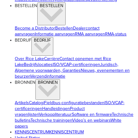
BESTELLEN
BESTELLEN
Become a Distributor
Bestellen
Dealercontact
aanvragen
Informatie aanvragen
RMA aanvragen
RMA-status
BEDRIJF
BEDRIJF
Over Rice Lake
Carrière
Contact opnemen met Rice
Lake
Bedrijfslocaties
ISO/VCAP-certificeringen
Juridisch,
Algemene voorwaarden, Garanties
Nieuws, evenementen en
beurzen
Verzendinformatie
BRONNEN
BRONNEN
Artikels
Catalogi
Fieldbus-configuratiebestanden
ISO/VCAP-
certificeringen
Handleidingen
Product
vragenlijsten
Verkoopliteratuur
Software en firmware
Technische
bulletins
Technische trainingen
Video’s en webinars
White
papers
KENNISCENTRUM
KENNISCENTRUM
United States