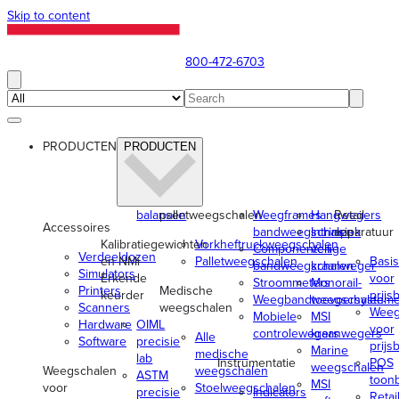
Skip to content
800-472-6703
PRODUCTEN
PRODUCTEN
balansen
palletweegschalen
Weegframes
Hangwegers
Retail-
Accessoires
bandweegschalen
Intrinsiek
apparatuur
Kalibratiegewichten
Vorkheftruckweegschalen
Componenten
veilige
Verdeeldozen
en NMi
Palletweegschalen
Basi
bandweegschalen
kraanweger
Simulators
Erkende
voor
Stroommeters
Monorail-
Printers
Medische
keurder
prijs
Weegbandtoevoersystem
weegschalen
Scanners
weegschalen
Weeg
Mobiele
MSI
Hardware
OIML
voor
controlewegers
kraanwegers
Alle
Software
precisie
prijs
Marine
medische
lab
Instrumentatie
POS
weegschalen
Weegschalen
weegschalen
ASTM
toon
MSI
voor
Stoelweegschalen
precisie
Indicators
Retail