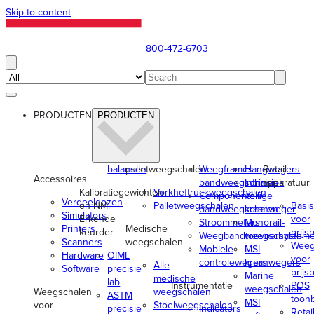
Skip to content
800-472-6703
PRODUCTEN
PRODUCTEN
balansen
palletweegschalen
Weegframes
Hangwegers
Retail-
Accessoires
bandweegschalen
Intrinsiek
apparatuur
Kalibratiegewichten
Vorkheftruckweegschalen
Componenten
veilige
Verdeeldozen
en NMi
Palletweegschalen
Basi
bandweegschalen
kraanweger
Simulators
Erkende
voor
Stroommeters
Monorail-
Printers
Medische
keurder
prijs
Weegbandtoevoersystem
weegschalen
Scanners
weegschalen
Weeg
Mobiele
MSI
Hardware
OIML
voor
controlewegers
kraanwegers
Alle
Software
precisie
prijs
Marine
medische
lab
Instrumentatie
POS
weegschalen
Weegschalen
weegschalen
ASTM
toon
MSI
voor
Stoelweegschalen
precisie
Indicators
Retail