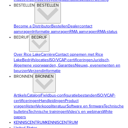
BESTELLEN
BESTELLEN
Become a Distributor
Bestellen
Dealercontact
aanvragen
Informatie aanvragen
RMA aanvragen
RMA-status
BEDRIJF
BEDRIJF
Over Rice Lake
Carrière
Contact opnemen met Rice
Lake
Bedrijfslocaties
ISO/VCAP-certificeringen
Juridisch,
Algemene voorwaarden, Garanties
Nieuws, evenementen en
beurzen
Verzendinformatie
BRONNEN
BRONNEN
Artikels
Catalogi
Fieldbus-configuratiebestanden
ISO/VCAP-
certificeringen
Handleidingen
Product
vragenlijsten
Verkoopliteratuur
Software en firmware
Technische
bulletins
Technische trainingen
Video’s en webinars
White
papers
KENNISCENTRUM
KENNISCENTRUM
United States