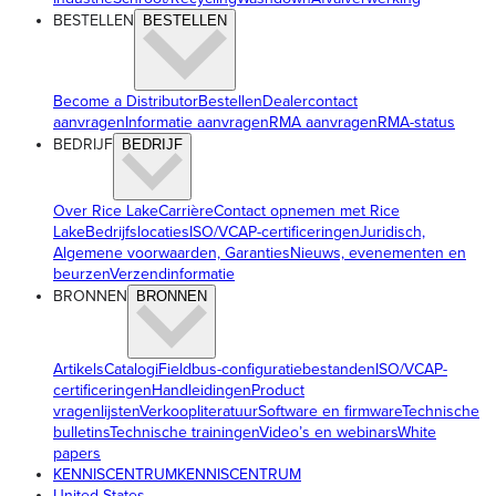
BESTELLEN
BESTELLEN
Become a Distributor
Bestellen
Dealercontact
aanvragen
Informatie aanvragen
RMA aanvragen
RMA-status
BEDRIJF
BEDRIJF
Over Rice Lake
Carrière
Contact opnemen met Rice
Lake
Bedrijfslocaties
ISO/VCAP-certificeringen
Juridisch,
Algemene voorwaarden, Garanties
Nieuws, evenementen en
beurzen
Verzendinformatie
BRONNEN
BRONNEN
Artikels
Catalogi
Fieldbus-configuratiebestanden
ISO/VCAP-
certificeringen
Handleidingen
Product
vragenlijsten
Verkoopliteratuur
Software en firmware
Technische
bulletins
Technische trainingen
Video’s en webinars
White
papers
KENNISCENTRUM
KENNISCENTRUM
United States