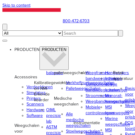
Skip to content
800-472-6703
PRODUCTEN
PRODUCTEN
balansen
palletweegschalen
Weegframes
Hangwegers
Retail-
Accessoires
bandweegschalen
Intrinsiek
apparatuur
Kalibratiegewichten
Vorkheftruckweegschalen
Componenten
veilige
Verdeeldozen
en NMi
Palletweegschalen
Basi
bandweegschalen
kraanweger
Simulators
Erkende
voor
Stroommeters
Monorail-
Printers
Medische
keurder
prijs
Weegbandtoevoersystem
weegschalen
Scanners
weegschalen
Weeg
Mobiele
MSI
Hardware
OIML
voor
controlewegers
kraanwegers
Alle
Software
precisie
prijs
Marine
medische
lab
Instrumentatie
POS
weegschalen
Weegschalen
weegschalen
ASTM
toon
MSI
voor
Stoelweegschalen
precisie
Indicators
Retail