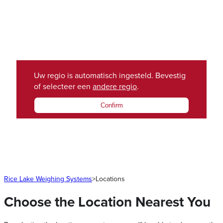
Uw regio is automatisch ingesteld. Bevestig
of selecteer een
andere regio
.
Confirm
Rice Lake Weighing Systems
>
Locations
Choose the Location Nearest You