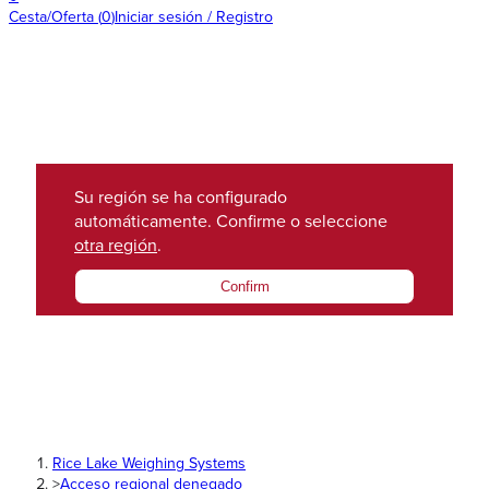
Cesta/Oferta
(
0
)
Iniciar sesión / Registro
Su región se ha configurado
automáticamente. Confirme o seleccione
otra región
.
Confirm
Rice Lake Weighing Systems
>
Acceso regional denegado