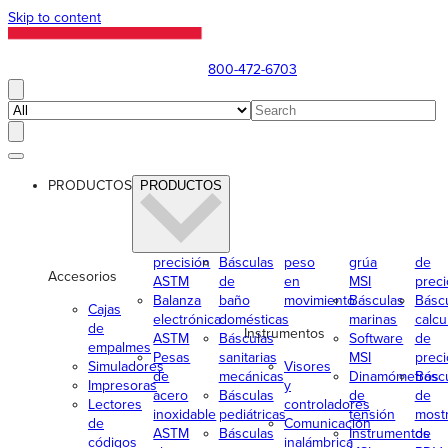
Skip to content
800-472-6703
PRODUCTOS
PRODUCTOS
precisión
Básculas
peso
grúa
de
Accesorios
ASTM
de
en
MSI
preci
Balanza
baño
movimiento
Básculas
Básc
Cajas
electrónica
domésticas
marinas
calcu
de
Instrumentos
ASTM
Básculas
Software
de
empalmes
Pesas
sanitarias
MSI
preci
Simuladores
Visores
de
mecánicas
Dinamómetros
Básc
Impresoras
y
acero
Básculas
de
de
Lectores
controladores
inoxidable
pediátricas
tensión
most
de
Comunicación
ASTM
Básculas
Instrumentos
de
códigos
inalámbrica