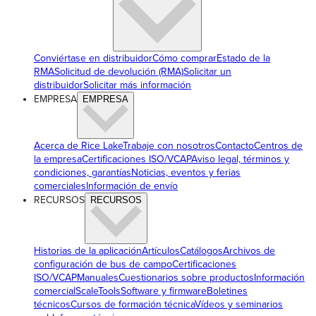
Conviértase en distribuidor
Cómo comprar
Estado de la
RMA
Solicitud de devolución (RMA)
Solicitar un
distribuidor
Solicitar más información
EMPRESA
EMPRESA
Acerca de Rice Lake
Trabaje con nosotros
Contacto
Centros de
la empresa
Certificaciones ISO/VCAP
Aviso legal, términos y
condiciones, garantías
Noticias, eventos y ferias
comerciales
Información de envío
RECURSOS
RECURSOS
Historias de la aplicación
Artículos
Catálogos
Archivos de
configuración de bus de campo
Certificaciones
ISO/VCAP
Manuales
Cuestionarios sobre productos
Información
comercial
ScaleTools
Software y firmware
Boletines
técnicos
Cursos de formación técnica
Vídeos y seminarios