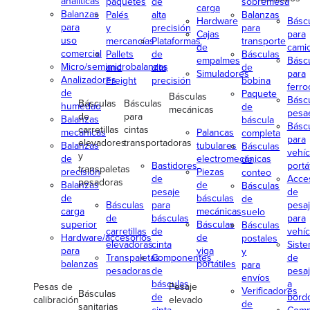
analíticas
paquetes
de
sobremesa
carga
Balanzas
Palés
alta
Balanzas
Hardware
Básc
para
y
precisión
para
Cajas
para
uso
mercancías
Plataformas
transporte
de
cami
comercial
Pallets
de
Básculas
empalmes
Básc
Micro/semimicrobalanzas
and
alta
de
Simuladores
para
Analizadores
Freight
precisión
bobina
ferroc
de
Paquete
Básculas
Básc
Básculas
Básculas
humedad
de
mecánicas
pesa
de
para
Balanzas
báscula
Básc
carretillas
cintas
mecánicas
Palancas
completa
para
elevadores
transportadoras
Balanzas
tubulares
Básculas
vehíc
y
de
electromecánicas
de
Bastidores
portá
transpaletas
precisión
Piezas
conteo
de
Acce
pesadoras
Balanzas
de
Básculas
pesaje
de
de
básculas
de
Básculas
para
pesa
carga
mecánicas
suelo
de
básculas
para
superior
Básculas
Básculas
carretillas
de
vehíc
Hardware/accesorios
de
postales
elevadoras
cinta
Sist
para
viga
y
Transpaletas
Componentes
de
balanzas
portátiles
para
pesadoras
de
pesa
envíos
básculas
a
Pesas de
Pesaje
Verificadores
Básculas
de
bord
calibración
elevado
de
sanitarias