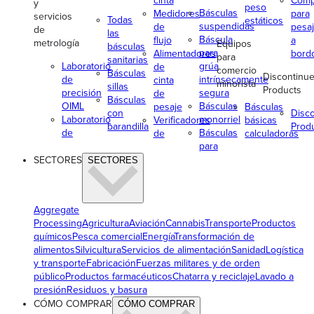
cinta
Comp
y
peso
Básculas
Medidores
para
servicios
Todas
estáticos
suspendidas
de
pesa
de
las
Báscula
flujo
a
metrología
Equipos
básculas
para
Alimentadores
bord
para
sanitarias
Laboratorio
grúa
de
comercio
Básculas
Discontinu
de
intrínsecamente
cinta
minorista
sillas
Products
precisión
segura
de
Básculas
OIML
Básculas
pesaje
Básculas
con
Disc
Laboratorio
monorriel
Verificadores
básicas
barandilla
Prod
de
Básculas
de
calculadoras
para
SECTORES
SECTORES
Aggregate
Processing
Agricultura
Aviación
Cannabis
Transporte
Productos
químicos
Pesca comercial
Energía
Transformación de
alimentos
Silvicultura
Servicios de alimentación
Sanidad
Logística
y transporte
Fabricación
Fuerzas militares y de orden
público
Productos farmacéuticos
Chatarra y reciclaje
Lavado a
presión
Residuos y basura
CÓMO COMPRAR
CÓMO COMPRAR