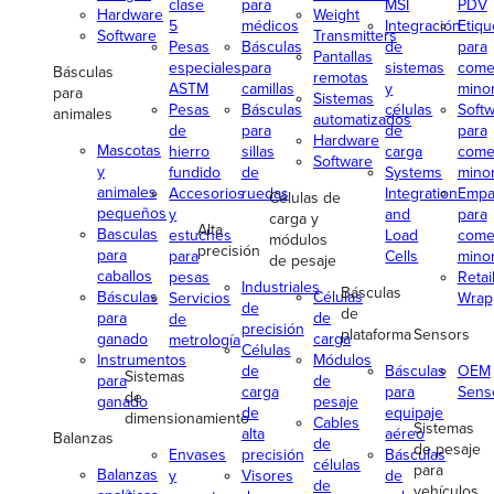
clase
para
MSI
PDV
Hardware
Weight
5
médicos
Integración
Etiqu
Software
Transmitters
Pesas
Básculas
de
para
Pantallas
especiales
para
sistemas
come
Básculas
remotas
ASTM
camillas
y
minor
para
Sistemas
Pesas
Básculas
células
Soft
animales
automatizados
de
para
de
para
Hardware
Mascotas
hierro
sillas
carga
come
Software
y
fundido
de
Systems
minor
animales
Accesorios
ruedas
Integration
Empa
Células de
pequeños
y
and
para
carga y
Alta
Basculas
estuches
Load
come
módulos
precisión
para
para
Cells
minor
de pesaje
caballos
pesas
Retai
Industriales
Básculas
Básculas
Células
Servicios
Wrap
de
de
para
de
de
precisión
plataforma
Sensors
ganado
carga
metrología
Células
Instrumentos
Módulos
de
Básculas
OEM
Sistemas
para
de
carga
para
Sens
de
ganado
pesaje
de
equipaje
dimensionamiento
Cables
Sistemas
alta
aéreo
Balanzas
de
de pesaje
Envases
precisión
Básculas
células
para
Balanzas
y
Visores
de
de
vehículos