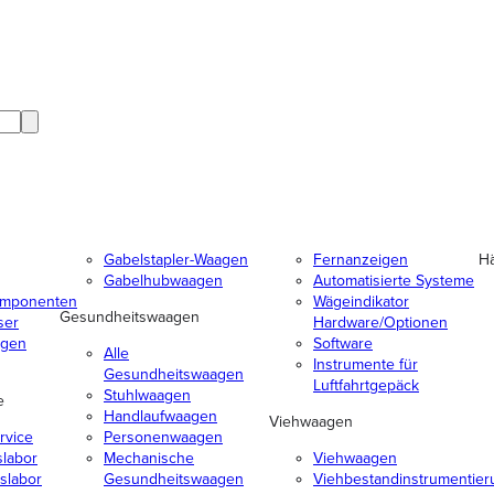
Gabelstapler-Waagen
Fernanzeigen
H
Gabelhubwaagen
Automatisierte Systeme
mponenten
Wägeindikator
Gesundheitswaagen
ser
Hardware/Optionen
agen
Software
Alle
Instrumente für
Gesundheitswaagen
Luftfahrtgepäck
Stuhlwaagen
e
Handlaufwaagen
Viehwaagen
rvice
Personenwaagen
slabor
Mechanische
Viehwaagen
slabor
Gesundheitswaagen
Viehbestandinstrumentier