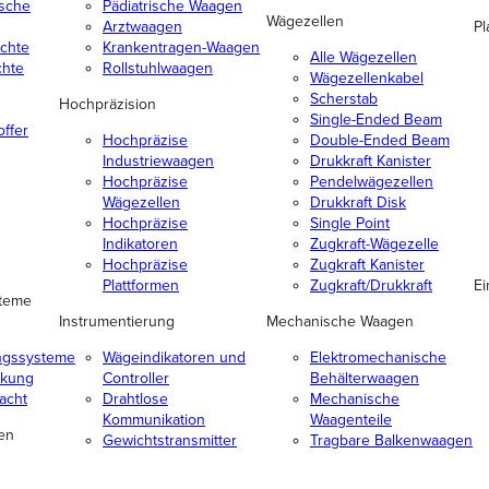
ische
Pädiatrische Waagen
Wägezellen
Arztwaagen
Pl
chte
Krankentragen-Waagen
Alle Wägezellen
chte
Rollstuhlwaagen
Wägezellenkabel
Scherstab
Hochpräzision
Single-Ended Beam
ffer
Hochpräzise
Double-Ended Beam
Industriewaagen
Drukkraft Kanister
Hochpräzise
Pendelwägezellen
Wägezellen
Drukkraft Disk
Hochpräzise
Single Point
Indikatoren
Zugkraft-Wägezelle
Hochpräzise
Zugkraft Kanister
Plattformen
Zugkraft/Drukkraft
Ei
steme
Instrumentierung
Mechanische Waagen
ngssysteme
Wägeindikatoren und
Elektromechanische
ckung
Controller
Behälterwaagen
acht
Drahtlose
Mechanische
Kommunikation
Waagenteile
en
Gewichtstransmitter
Tragbare Balkenwaagen