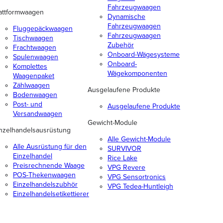
Fahrzeugwaagen
attformwaagen
Dynamische
Fahrzeugwaagen
Fluggepäckwaagen
Fahrzeugwaagen
Tischwaagen
Zubehör
Frachtwaagen
Onboard-Wägesysteme
Spulenwaagen
Onboard-
Komplettes
Wägekomponenten
Waagenpaket
Zählwaagen
Ausgelaufene Produkte
Bodenwaagen
Post- und
Ausgelaufene Produkte
Versandwaagen
Gewicht-Module
nzelhandelsausrüstung
Alle Gewicht-Module
Alle Ausrüstung für den
SURVIVOR
Einzelhandel
Rice Lake
Preisrechnende Waage
VPG Revere
POS-Thekenwaagen
VPG Sensortronics
Einzelhandelszubhör
VPG Tedea-Huntleigh
Einzelhandelsetikettierer