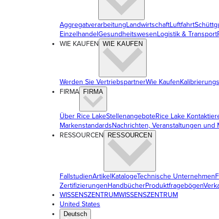
Aggregatverarbeitung
Landwirtschaft
Luftfahrt
Schüttg
Einzelhandel
Gesundheitswesen
Logistik & Transport
WIE KAUFEN
WIE KAUFEN
Werden Sie Vertriebspartner
Wie Kaufen
Kalibrierung
FIRMA
FIRMA
Über Rice Lake
Stellenangebote
Rice Lake Kontaktier
Markenstandards
Nachrichten, Veranstaltungen und
RESSOURCEN
RESSOURCEN
Fallstudien
Artikel
Kataloge
Technische Unternehmen
F
Zertifizierungen
Handbücher
Produktfragebögen
Verka
WISSENSZENTRUM
WISSENSZENTRUM
United States
Deutsch