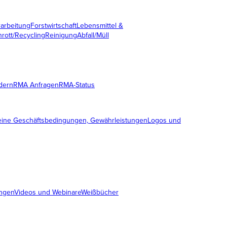
rarbeitung
Forstwirtschaft
Lebensmittel &
hrott/Recycling
Reinigung
Abfall/Müll
dern
RMA Anfragen
RMA-Status
meine Geschäftsbedingungen, Gewährleistungen
Logos und
ngen
Videos und Webinare
Weißbücher