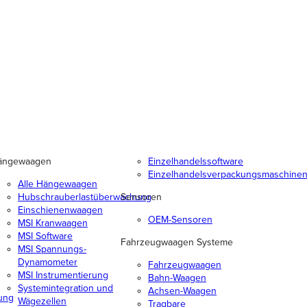
ängewaagen
Einzelhandelssoftware
Einzelhandelsverpackungsmaschine
Alle Hängewaagen
Hubschrauberlastüberwachung
Sensoren
Einschienenwaagen
OEM-Sensoren
MSI Kranwaagen
MSI Software
Fahrzeugwaagen Systeme
MSI Spannungs-
Dynamometer
Fahrzeugwaagen
MSI Instrumentierung
Bahn-Waagen
Systemintegration und
Achsen-Waagen
ung
Wägezellen
Tragbare