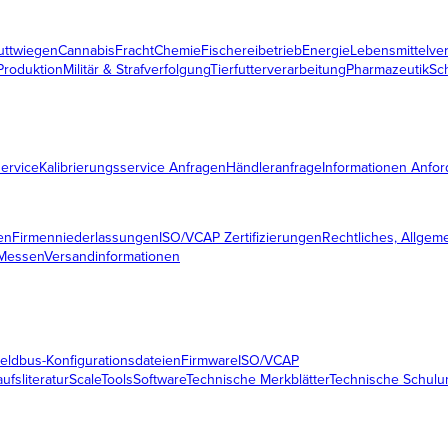
uttwiegen
Cannabis
Fracht
Chemie
Fischereibetrieb
Energie
Lebensmittelve
Produktion
Militär & Strafverfolgung
Tierfutterverarbeitung
Pharmazeutik
Sc
service
Kalibrierungsservice Anfragen
Händleranfrage
Informationen Anfor
en
Firmenniederlassungen
ISO/VCAP Zertifizierungen
Rechtliches, Allge
 Messen
Versandinformationen
eldbus-Konfigurationsdateien
Firmware
ISO/VCAP
ufsliteratur
ScaleTools
Software
Technische Merkblätter
Technische Schulu