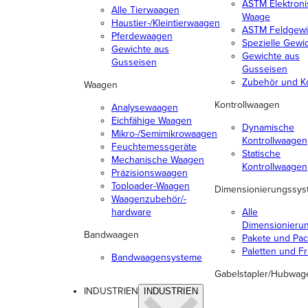
ASTM Elektron
Alle Tierwaagen
Waage
Haustier-/Kleintierwaagen
ASTM Feldgewi
Pferdewaagen
Spezielle Gewi
Gewichte aus
Gewichte aus
Gusseisen
Gusseisen
Zubehör und Ko
Waagen
Kontrollwaagen
Analysewaagen
Eichfähige Waagen
Dynamische
Mikro-/Semimikrowaagen
Kontrollwaagen
Feuchtemessgeräte
Statische
Mechanische Waagen
Kontrollwaagen
Präzisionswaagen
Toploader-Waagen
Dimensionierungssy
Waagenzubehör/-
hardware
Alle
Dimensionieru
Bandwaagen
Pakete und Pa
Paletten und Fr
Bandwaagensysteme
Gabelstapler/Hubwag
INDUSTRIEN
INDUSTRIEN