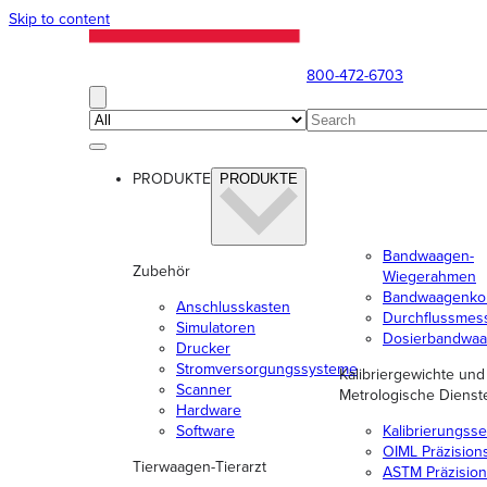
Skip to content
800-472-6703
PRODUKTE
PRODUKTE
Bandwaagen-
Zubehör
Wiegerahmen
Bandwaagenko
Anschlusskasten
Durchflussmes
Simulatoren
Dosierbandwa
Drucker
Stromversorgungssysteme
Kalibriergewichte und
Scanner
Metrologische Dienst
Hardware
Software
Kalibrierungsse
OIML Präzision
Tierwaagen-Tierarzt
ASTM Präzision