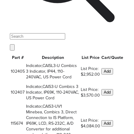
Part #
Description
List Price
Cart/Quote
Indicator,CAISL3-U Combics
List Price:
102405
3 Indicator, IP44, 110-
Add
$2,952.00
240VAC, US Power Cord
Indicator,CAIS3-U Combics 3
List Price:
102407
Indicator, IP69K, 110-240VAC,
Add
$3,570.00
US Power Cord
Indicator,CAIS3-UV1
Minebea, Combics 3, Direct
Connection to IS Platform,
List Price:
115674
IP69K, LCD, RS-232C, A/D
Add
$4,084.00
Converter for additional