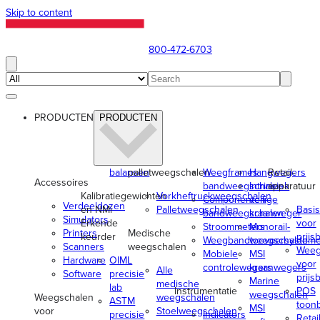
Skip to content
800-472-6703
PRODUCTEN
PRODUCTEN
balansen
palletweegschalen
Weegframes
Hangwegers
Retail-
Accessoires
bandweegschalen
Intrinsiek
apparatuur
Kalibratiegewichten
Vorkheftruckweegschalen
Componenten
veilige
Verdeeldozen
en NMi
Palletweegschalen
Basi
bandweegschalen
kraanweger
Simulators
Erkende
voor
Stroommeters
Monorail-
Printers
Medische
keurder
prijs
Weegbandtoevoersystem
weegschalen
Scanners
weegschalen
Weeg
Mobiele
MSI
Hardware
OIML
voor
controlewegers
kraanwegers
Alle
Software
precisie
prijs
Marine
medische
lab
Instrumentatie
POS
weegschalen
Weegschalen
weegschalen
ASTM
toon
MSI
voor
Stoelweegschalen
precisie
Indicators
Retail