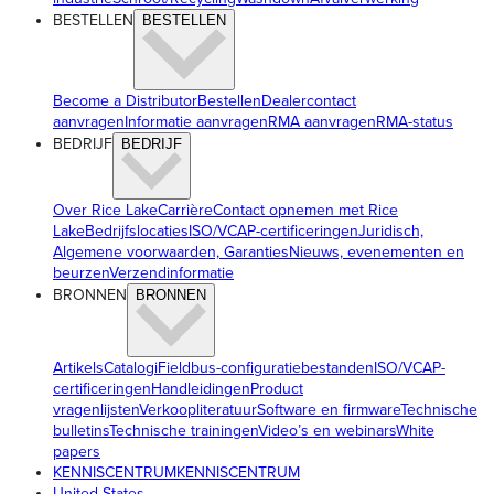
BESTELLEN
BESTELLEN
Become a Distributor
Bestellen
Dealercontact
aanvragen
Informatie aanvragen
RMA aanvragen
RMA-status
BEDRIJF
BEDRIJF
Over Rice Lake
Carrière
Contact opnemen met Rice
Lake
Bedrijfslocaties
ISO/VCAP-certificeringen
Juridisch,
Algemene voorwaarden, Garanties
Nieuws, evenementen en
beurzen
Verzendinformatie
BRONNEN
BRONNEN
Artikels
Catalogi
Fieldbus-configuratiebestanden
ISO/VCAP-
certificeringen
Handleidingen
Product
vragenlijsten
Verkoopliteratuur
Software en firmware
Technische
bulletins
Technische trainingen
Video’s en webinars
White
papers
KENNISCENTRUM
KENNISCENTRUM
United States