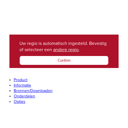
Uw regio is automatisch ingesteld. Bevestig
of selecteer een
andere regio
.
Confirm
Product
Informatie
Bronnen/Downloaden
Onderdelen
Opties