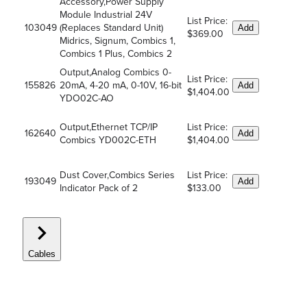
Accessory,Power Supply
Module Industrial 24V
List Price:
103049
(Replaces Standard Unit)
Add
$369.00
Midrics, Signum, Combics 1,
Combics 1 Plus, Combics 2
Output,Analog Combics 0-
List Price:
155826
20mA, 4-20 mA, 0-10V, 16-bit
Add
$1,404.00
YDO02C-AO
Output,Ethernet TCP/IP
List Price:
162640
Add
Combics YD002C-ETH
$1,404.00
Dust Cover,Combics Series
List Price:
193049
Add
Indicator Pack of 2
$133.00
Cables