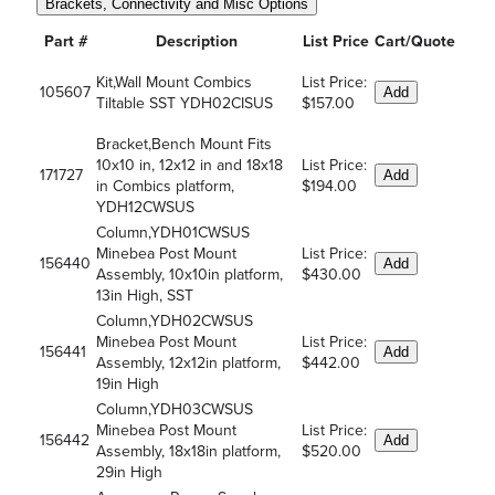
Brackets, Connectivity and Misc Options
Part #
Description
List Price
Cart/Quote
Kit,Wall Mount Combics
List Price:
105607
Add
Tiltable SST YDH02CISUS
$157.00
Bracket,Bench Mount Fits
10x10 in, 12x12 in and 18x18
List Price:
171727
Add
in Combics platform,
$194.00
YDH12CWSUS
Column,YDH01CWSUS
Minebea Post Mount
List Price:
156440
Add
Assembly, 10x10in platform,
$430.00
13in High, SST
Column,YDH02CWSUS
Minebea Post Mount
List Price:
156441
Add
Assembly, 12x12in platform,
$442.00
19in High
Column,YDH03CWSUS
Minebea Post Mount
List Price:
156442
Add
Assembly, 18x18in platform,
$520.00
29in High